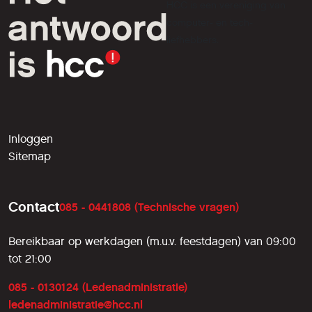
HCC is een vereniging van
computer- en tech-
liefhebbers.
Inloggen
Sitemap
Contact
085 - 0441808 (Technische vragen)
Bereikbaar op werkdagen (m.u.v. feestdagen) van 09:00
tot 21:00
085 - 0130124 (Ledenadministratie)
ledenadministratie@hcc.nl