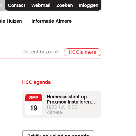
n
Contact
Webmail
Zoeken
Inloggen
tie Huizen
Informatie Almere
Recent bezocht:
HCC!almere
HCC agenda
Homeassistant op
SEP
Proxmox installeren
19
met node-red als
11:00 tot 16:00
MQTT broker.
Almere