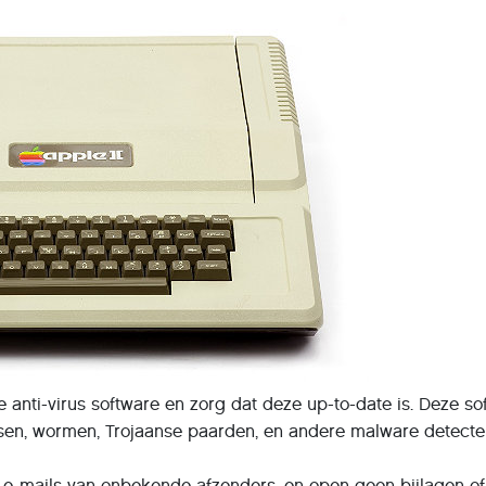
e anti-virus software en zorg dat deze up-to-date is. Deze so
ssen, wormen, Trojaanse paarden, en andere malware detecte
 e-mails van onbekende afzenders, en open geen bijlagen of