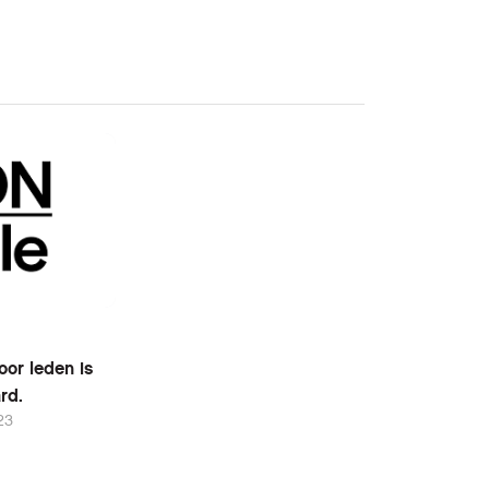
or leden is
rd.
23