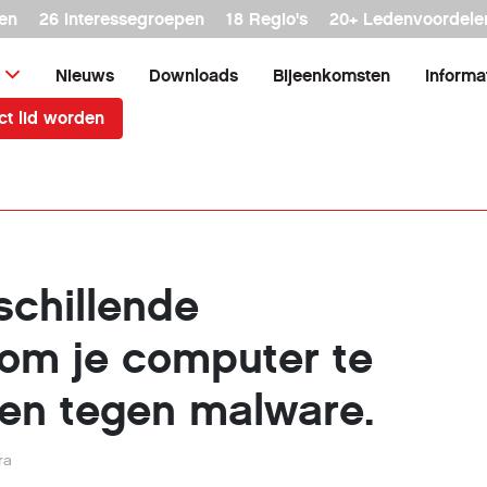
en
26 interessegroepen
18 Regio's
20+ Ledenvoordele
Nieuws
Downloads
Bijeenkomsten
Informa
ct lid worden
rschillende
om je computer te
en tegen malware.
ra