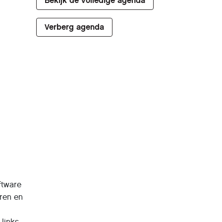
Bekijk de volledige agenda
Verberg agenda
ftware
ren en
 links