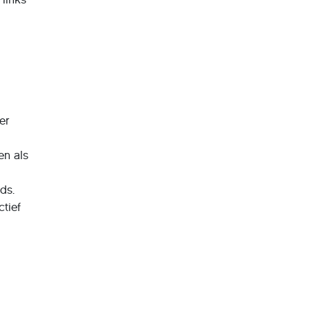
er
en als
ds.
tief