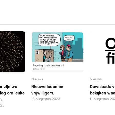
Nieuws
Nieuws
r zijn we
Nieuwe leden en
Downloads vo
lag om leuke
vrijwilligers.
bekijken waa
13 augustus 2023
11 augustus 20
n.
025