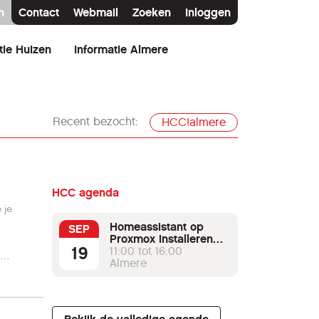
n
Contact
Webmail
Zoeken
Inloggen
tie Huizen
Informatie Almere
Recent bezocht:
HCC!almere
HCC agenda
 je
Homeassistant op
SEP
Proxmox installeren
19
met node-red als
11:00 tot 16:00
n
MQTT broker.
Almere