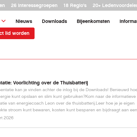
en
26 interessegroepen
18 Regio's
20+ Ledenvoordele
Nieuws
Downloads
Bijeenkomsten
Informa
ct lid worden
tatie: Voorlichting over de Thuisbatterij
entatie kan je vinden achter de inlog bij de Downloads! Benieuwd hoe
nergie kunt opslaan en slim kunt gebruiken?Kom naar de informatieve
atie van energiecoach Leon over de thuisbatterij.Leer hoe je je eigen
te stroom kunt bewaren, kosten kunt besparen en bijdraagt aan ee
mer Nederland.
rt 2026