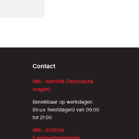
oogle
van
,
, kunnen
Contact
085 - 0441808 (Technische
vragen)
Bereikbaar op werkdagen
(m.u.v. feestdagen) van 09:00
tot 21:00
085 - 0130124
(Ledenadministratie)