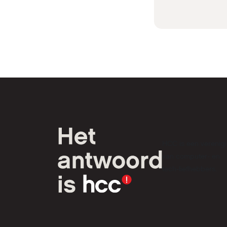
gegeven
Sheets 
samenw
cloudge
Microso
variëre
techno
HCC is een verenig
van computer- en
tech-liefhebbers.