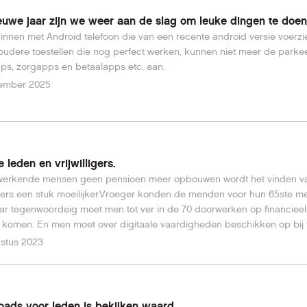
euwe jaar zijn we weer aan de slag om leuke dingen te doen
nnen met Android telefoon die van een recente android versie voerz
 oudere toestellen die nog perfect werken, kunnen niet meer de parke
s, zorgapps en betaalapps etc. aan.
ember 2025
 leden en vrijwilligers.
werkende mensen geen pensioen meer opbouwen wordt het vinden v
ligers een stuk moeilijker.Vroeger konden de menden voor hun 65ste m
ar tegenwoordeig moet men tot ver in de 70 doorwerken op financieel
komen. En men moet over digitaale vaardigheden beschikken op bij 
blijven. Digitale vaardigheden verwijzen naar de competenties en ken
stus 2023
ijn om effectief en efficiënt gebruik te maken van digitale technologie
delen. Deze vaardigheden variëren van basisvaardigheden tot meer
eerde technische bekwaamheden. In het moderne tijdperk zijn digita
heden steeds belangrijker geworden, omdat technologie een integraa
ads voor leden is bekijken waard.