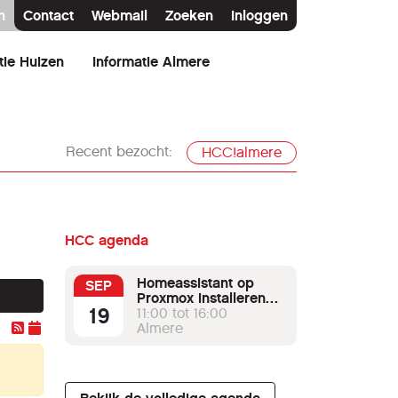
n
Contact
Webmail
Zoeken
Inloggen
tie Huizen
Informatie Almere
Recent bezocht:
HCC!almere
HCC agenda
Homeassistant op
SEP
Proxmox installeren
19
met node-red als
11:00 tot 16:00
MQTT broker.
Almere