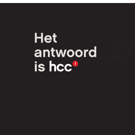
HCC is een verenig
van computer- en
tech-liefhebbers.