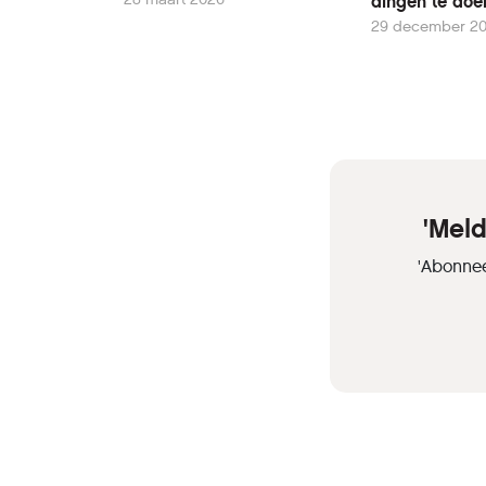
dingen te doe
29 december 2
'Mel
'Abonnee