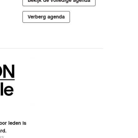
Bekijk de volledige agenda
Verberg agenda
or leden is
rd.
23