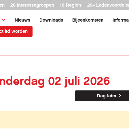
en
26 interessegroepen
18 Regio's
20+ Ledenvoordele
Nieuws
Downloads
Bijeenkomsten
Informa
ct lid worden
onderdag 02 juli 2026
Dag later